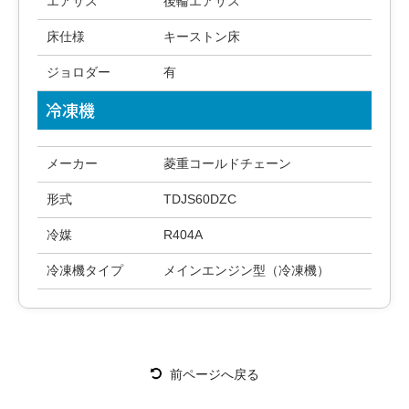
エアサス
後輪エアサス
床仕様
キーストン床
ジョロダー
有
冷凍機
メーカー
菱重コールドチェーン
形式
TDJS60DZC
冷媒
R404A
冷凍機タイプ
メインエンジン型（冷凍機）
前ページへ戻る