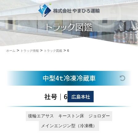
トラック図鑑
>
>
>
6
ホーム
トラック情報
トラック図鑑
中型4ｔ冷凍冷蔵車
社号｜6
広島本社
後輪エアサス
キーストン床
ジョロダー
メインエンジン型（冷凍機）