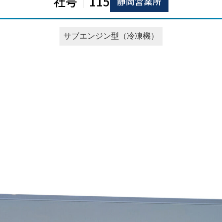
社号｜115
静岡営業所
サブエンジン型（冷凍機）