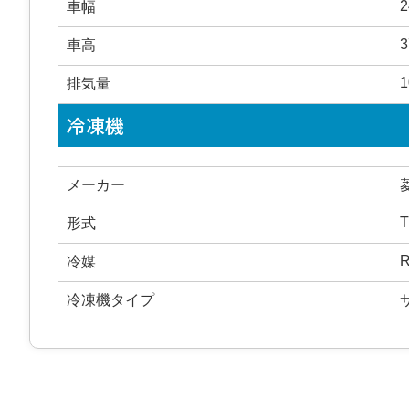
2
車幅
3
車高
1
排気量
冷凍機
メーカー
T
形式
R
冷媒
冷凍機タイプ